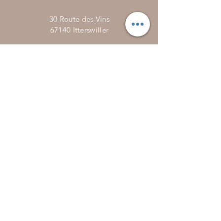
30 Route des Vins
67140 Itterswiller
vin@maison-kieffer.com
Horaire
s
Du Lundi au Dimanche : 08:00 - 19:00