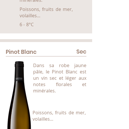
minérales.
Poissons, fruits de mer,
volailles...
6 - 8°C
Sec
Pinot Blanc
Dans sa robe jaune
pâle, le Pinot Blanc est
un vin sec et léger aux
notes florales et
minérales.
Poissons, fruits de mer,
volailles...