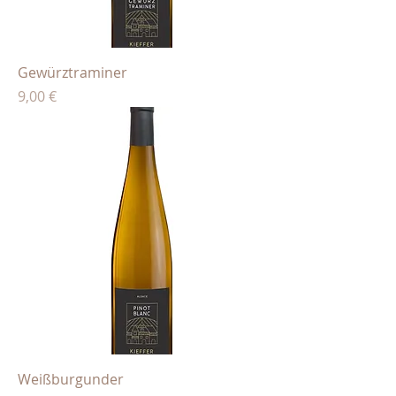
Gewürztraminer
Preis
9,00 €
Weißburgunder