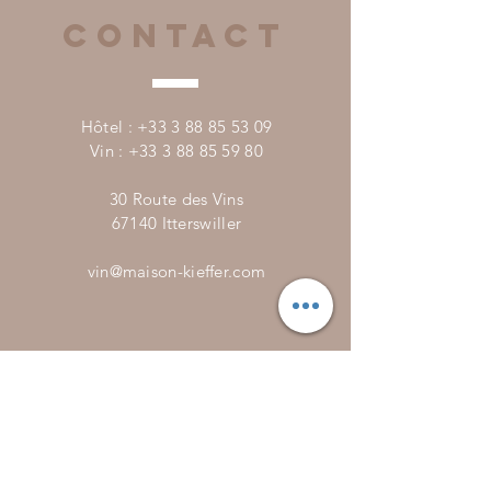
CONTACT
Hôtel :
+33 3 88 85 53 09
Vin :
+33 3 88 85 59 80
30 Route des Vins
67140 Itterswiller
vin@maison-kieffer.com
Horaire
s