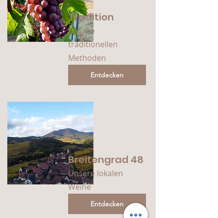
Tradition
Unsere
traditionellen
Methoden
Entdecken
Breitengrad 48
Unsere lokalen
Weine
Entdecken